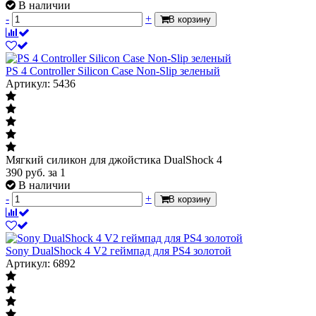
В наличии
-
+
В корзину
PS 4 Controller Silicon Case Non-Slip зеленый
Артикул: 5436
Мягкий силикон для джойстика DualShock 4
390
руб.
за 1
В наличии
-
+
В корзину
Sony DualShock 4 V2 геймпад для PS4 золотой
Артикул: 6892