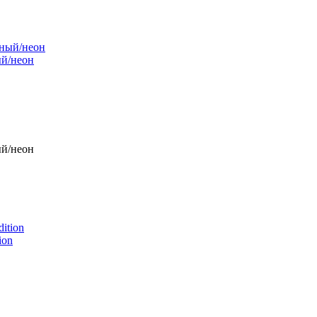
ый/неон
ый/неон
ion