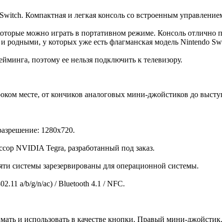
 Switch. Компактная и легкая консоль со встроенным управление
 которые можно играть в портативном режиме. Консоль отлично под
 и родными, у которых уже есть флагманская модель Nintendo Swi
гейминга, поэтому ее нельзя подключить к телевизору.
роком месте, от кончиков аналоговых мини-джойстиков до выст
разрешение: 1280x720.
сор NVIDIA Tegra, разработанный под заказ.
мяти системы зарезервированы для операционной системы.
11 a/b/g/n/ac) / Bluetooth 4.1 / NFC.
ать и использовать в качестве кнопки. Правый мини-джойстик. 