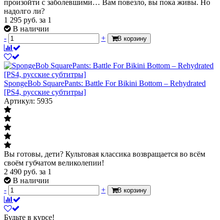
произойти с заболевшими… Вам повезло, вы пока живы. Но
надолго ли?
1 295
руб.
за 1
В наличии
-
+
В корзину
SpongeBob SquarePants: Battle For Bikini Bottom – Rehydrated
[PS4, русские субтитры]
Артикул: 5935
Вы готовы, дети? Культовая классика возвращается во всём
своём губчатом великолепии!
2 490
руб.
за 1
В наличии
-
+
В корзину
Будьте в курсе!